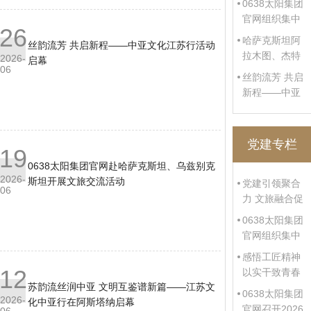
0638太阳集团
续写文明互鉴
画与非遗中亚双
举办 拓宽中哈
太阳集团官网
官网组织集中
新篇章
城展 续写文明
文旅合作新通道
赴南京鼓楼文
26
收看庆祝中国
哈萨克斯坦阿
互鉴新篇章
旅集团开展支
丝韵流芳 共启新程——中亚文化江苏行活动
共产党成立105
拉木图、杰特
部共建活动
2026-
启幕
周年大会
06
苏州旅游推介
丝韵流芳 共启
会圆满举办 拓
新程——中亚
宽中哈文旅合
文化江苏行活
作新通道
动启幕
党建专栏
19
0638太阳集团官网赴哈萨克斯坦、乌兹别克
2026-
斯坦开展文旅交流活动
党建引领聚合
06
力 文旅融合促
发展 —— 0638
0638太阳集团
太阳集团官网
官网组织集中
赴南京鼓楼文
收看庆祝中国
感悟工匠精神
旅集团开展支
共产党成立105
12
以实干致青春
部共建活动
周年大会
苏韵流丝润中亚 文明互鉴谱新篇——江苏文
0638太阳集团
0638太阳集团
2026-
化中亚行在阿斯塔纳启幕
官网团员青年
官网召开2026