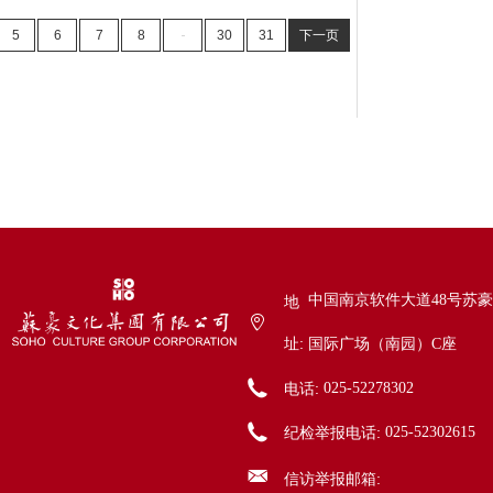
开幕
5
6
7
8
30
31
下一页
...
中国南京软件大道48号苏豪
地
址:
国际广场（南园）C座
电话:
025-52278302
纪检举报电话:
025-52302615
信访举报邮箱: