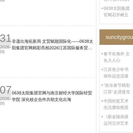
06
工匠精神学习
年全面从严治
0638太阳集团
感悟分享
党暨党风廉政
官网召开树立
建设工作会议
和践行正确政
绩观学习教育
动员部署会
31
suncitygro
非遗出海拓新局 文贸赋能国际化——0638太
2026-
阳集团官网精彩亮相2026江苏国际服务贸易
05
太阳成
春节在海外 文
展览会马来西亚站
化入人心
江苏青少年书
画作品交流展
在曼谷中国文
“欢乐春节精彩
07
化中心开幕
江苏”走进捷克
0638太阳集团官网与南京财经大学国际经贸
荷兰
2026-
学院 深化校企合作共助文化出海
中国丝瓷艺术
05
生活展惊艳英
国
《新金陵画派
运河沿岸艺术
交流展》在徐