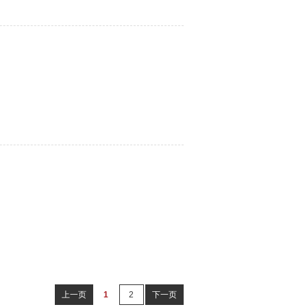
上一页
1
2
下一页