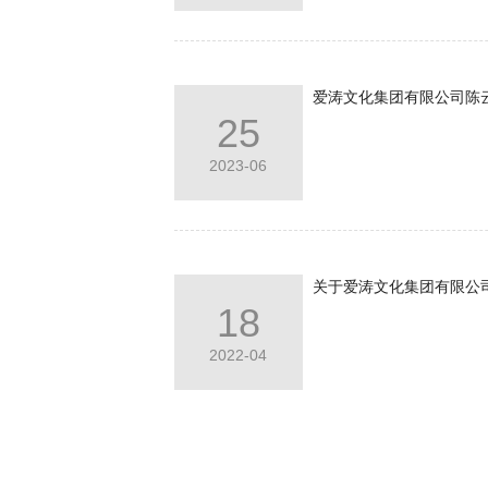
爱涛文化集团有限公司陈云
25
2023-06
关于爱涛文化集团有限公
18
2022-04