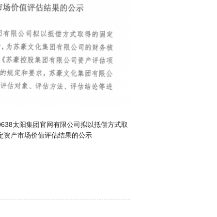
0638太阳集团官网有限公司拟以抵偿方式取
定资产市场价值评估结果的公示