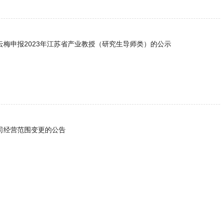
梅申报2023年江苏省产业教授（研究生导师类）的公示
司经营范围变更的公告