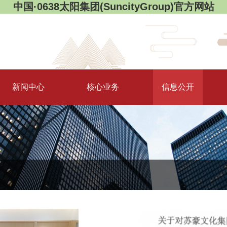
中国·0638太阳集团(SuncityGroup)官方网站
新闻中心
核心业务
信息公开